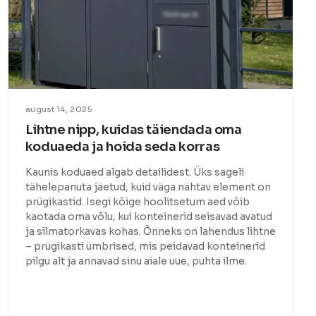
august 14, 2025
Lihtne nipp, kuidas täiendada oma
koduaeda ja hoida seda korras
Kaunis koduaed algab detailidest. Üks sageli
tähelepanuta jäetud, kuid väga nähtav element on
prügikastid. Isegi kõige hoolitsetum aed võib
kaotada oma võlu, kui konteinerid seisavad avatud
ja silmatorkavas kohas. Õnneks on lahendus lihtne
– prügikasti ümbrised, mis peidavad konteinerid
pilgu alt ja annavad sinu aiale uue, puhta ilme.