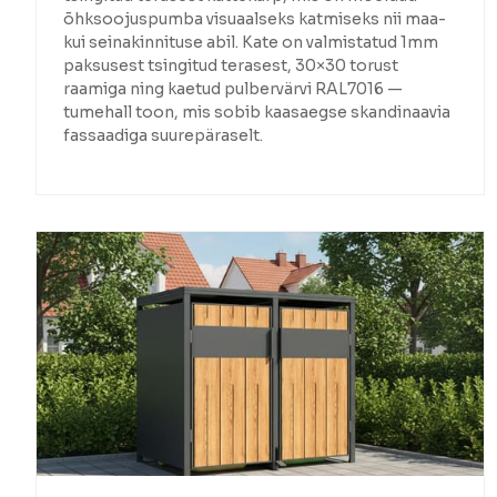
õhksoojuspumba visuaalseks katmiseks nii maa-
kui seinakinnituse abil. Kate on valmistatud 1mm
paksusest tsingitud terasest, 30×30 torust
raamiga ning kaetud pulbervärvi RAL7016 —
tumehall toon, mis sobib kaasaegse skandinaavia
fassaadiga suurepäraselt.