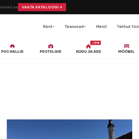
entest.ee
VAATA KATALOOGI
Rent
Teenused
Meist
Tehtud tö
-15%
PVC HALLID
PEOTELGID
KODU JA AED
MÖÖBEL