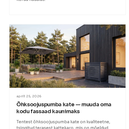
aprill 25, 2026
Õhksoojuspumba kate — muuda oma
kodu fassaad kaunimaks
Tentest õhksoojuspumba kate on kvaliteetne,
tsingitud terasest kattekarp, mis on mõeldud