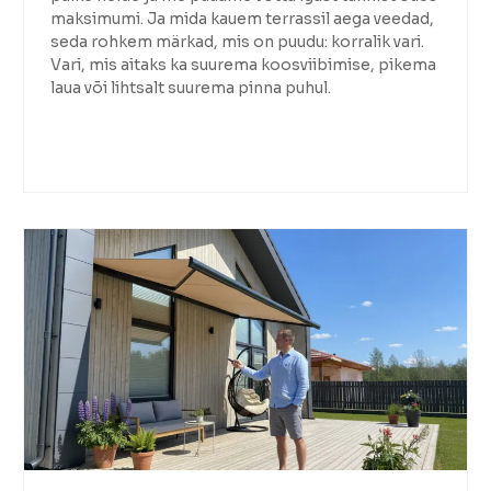
maksimumi. Ja mida kauem terrassil aega veedad,
seda rohkem märkad, mis on puudu: korralik vari.
Vari, mis aitaks ka suurema koosviibimise, pikema
laua või lihtsalt suurema pinna puhul.