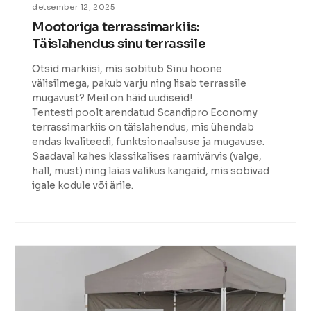
detsember 12, 2025
Mootoriga terrassimarkiis:
Täislahendus sinu terrassile
Otsid markiisi, mis sobitub Sinu hoone
välisilmega, pakub varju ning lisab terrassile
mugavust? Meil on häid uudiseid!
Tentesti poolt arendatud Scandipro Economy
terrassimarkiis on täislahendus, mis ühendab
endas kvaliteedi, funktsionaalsuse ja mugavuse.
Saadaval kahes klassikalises raamivärvis (valge,
hall, must) ning laias valikus kangaid, mis sobivad
igale kodule või ärile.