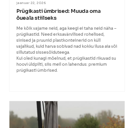
jaanuar 22, 2026
Prügikasti ümbrised: Muuda oma
õueala stiilseks
Me kõik vajame neid, aga keegi ei taha neid näha –
prügikastid. Need erksavärvilised rohelised,
sinised ja pruunid plastkonteinerid on küll
vajalikud, kuid harva sobivad nad kokku ilusa aia või
sillutatud sissesõiduteega.
Kui oled kunagi mõelnud, et prügikastid rikuvad su
hoovi üldpilti, siis meil on lahendus: premium
prügikasti ümbrised.