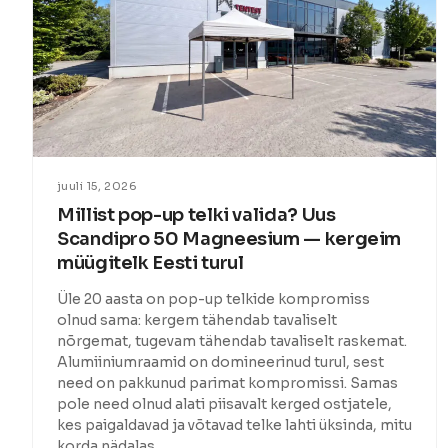
juuli 15, 2026
Millist pop-up telki valida? Uus
Scandipro 50 Magneesium — kergeim
müügitelk Eesti turul
Üle 20 aasta on pop-up telkide kompromiss
olnud sama: kergem tähendab tavaliselt
nõrgemat, tugevam tähendab tavaliselt raskemat.
Alumiiniumraamid on domineerinud turul, sest
need on pakkunud parimat kompromissi. Samas
pole need olnud alati piisavalt kerged ostjatele,
kes paigaldavad ja võtavad telke lahti üksinda, mitu
korda nädalas.