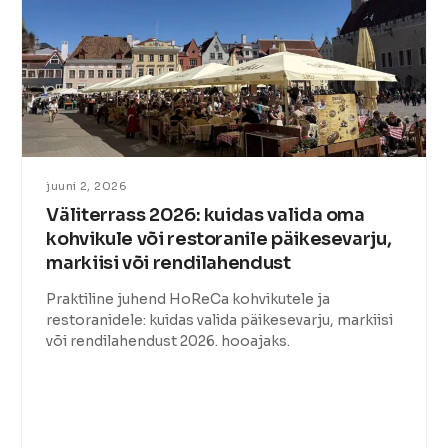
juuni 2, 2026
Väliterrass 2026: kuidas valida oma
kohvikule või restoranile päikesevarju,
markiisi või rendilahendust
Praktiline juhend HoReCa kohvikutele ja
restoranidele: kuidas valida päikesevarju, markiisi
või rendilahendust 2026. hooajaks.