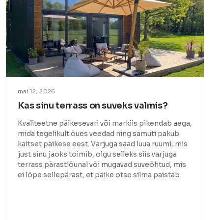
mai 12, 2026
Kas sinu terrass on suveks valmis?
Kvaliteetne päikesevari või markiis pikendab aega,
mida tegelikult õues veedad ning samuti pakub
kaitset päikese eest. Varjuga saad luua ruumi, mis
just sinu jaoks toimib, olgu selleks siis varjuga
terrass pärastlõunal või mugavad suveõhtud, mis
ei lõpe sellepärast, et päike otse silma paistab.