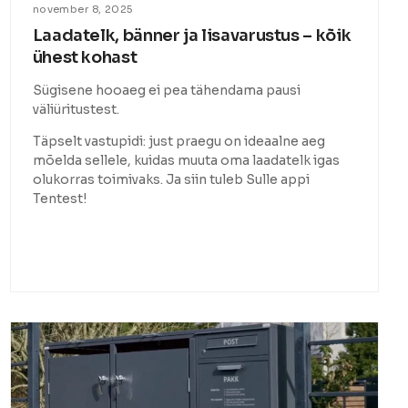
november 8, 2025
Laadatelk, bänner ja lisavarustus – kõik
ühest kohast
Sügisene hooaeg ei pea tähendama pausi
väliüritustest.
Täpselt vastupidi: just praegu on ideaalne aeg
mõelda sellele, kuidas muuta oma laadatelk igas
olukorras toimivaks. Ja siin tuleb Sulle appi
Tentest!