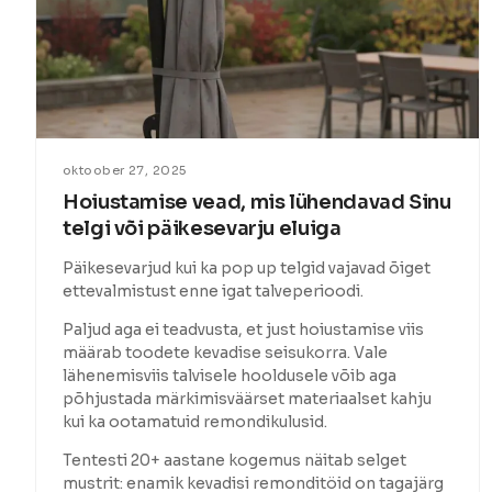
oktoober 27, 2025
Hoiustamise vead, mis lühendavad Sinu
telgi või päikesevarju eluiga
Päikesevarjud kui ka pop up telgid vajavad õiget
ettevalmistust enne igat talveperioodi.
Paljud aga ei teadvusta, et just hoiustamise viis
määrab toodete kevadise seisukorra. Vale
lähenemisviis talvisele hooldusele võib aga
põhjustada märkimisväärset materiaalset kahju
kui ka ootamatuid remondikulusid.
Tentesti 20+ aastane kogemus näitab selget
mustrit: enamik kevadisi remonditöid on tagajärg