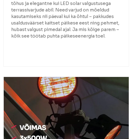
tõhus ja elegantne kui LED solar valgustusega
terrassivarjude abil. Need varjud on mõeldud
kasutamiseks nii päeval kui ka õhtul – pakkudes
usaldusväärset kaitset päikese eest ning pehmet,
hubast valgust pimedal ajal. Ja mis kõige parem –
kõik see töötab puhta päikeseenergia toel.