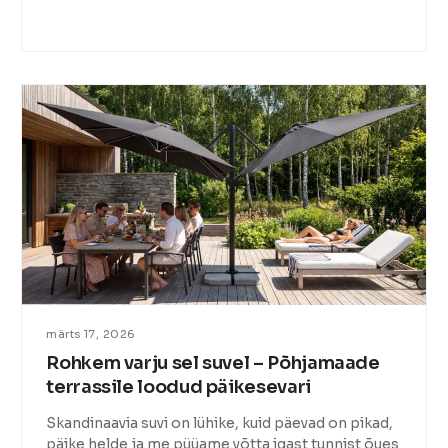
märts 17, 2026
Rohkem varju sel suvel – Põhjamaade
terrassile loodud päikesevari
Skandinaavia suvi on lühike, kuid päevad on pikad,
päike helde ja me püüame võtta igast tunnist õues