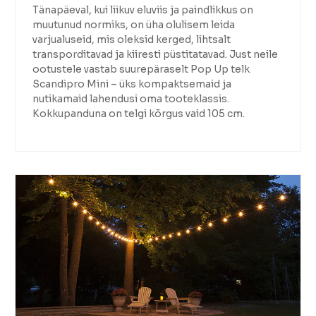
Tänapäeval, kui liikuv eluviis ja paindlikkus on
muutunud normiks, on üha olulisem leida
varjualuseid, mis oleksid kerged, lihtsalt
transporditavad ja kiiresti püstitatavad. Just neile
ootustele vastab suurepäraselt Pop Up telk
Scandipro Mini – üks kompaktsemaid ja
nutikamaid lahendusi oma tooteklassis.
Kokkupanduna on telgi kõrgus vaid 105 cm.