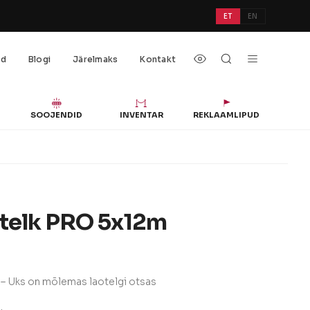
ET
EN
öd
Blogi
Järelmaks
Kontakt
SOOJENDID
INVENTAR
REKLAAMLIPUD
aotelk PRO 5x12m
 – Uks on mõlemas laotelgi otsas