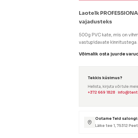
Laotelk PROFESSIONAL
vajadusteks
500g PVC kate, mis on vihma
vastupidavate kinnitustega.
Võimalik osta juurde varu
Tekkis küsimus?
Helista, kirjuta või tule me
+372 669 1828
·
info@tent
Ootame Teid salongi:
Läike tee 1, 75312 Peetr