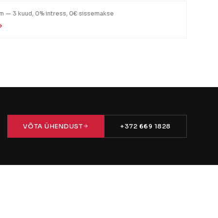
em — 3 kuud, 0% intress, 0€ sissemakse
→
VÕTA ÜHENDUST
+372 669 1828