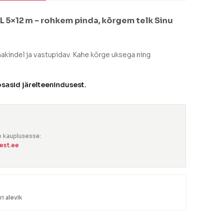
 5×12 m – rohkem pinda, kõrgem telk Sinu
kindel ja vastupidav. Kahe kõrge uksega ning
osasid järelteenindusest.
ie kauplusesse:
est.ee
i alevik