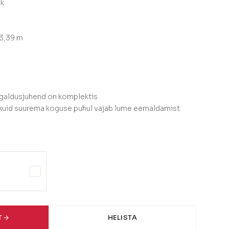
lk
 3,39 m
igaldusjuhend on komplektis
kuid suurema koguse puhul vajab lume eemaldamist
T
HELISTA