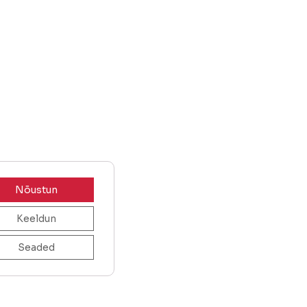
Nõustun
Keeldun
Seaded