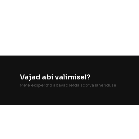
Vajad abi valimisel?
Meie eksperdid aitavad leida sobiva lahenduse