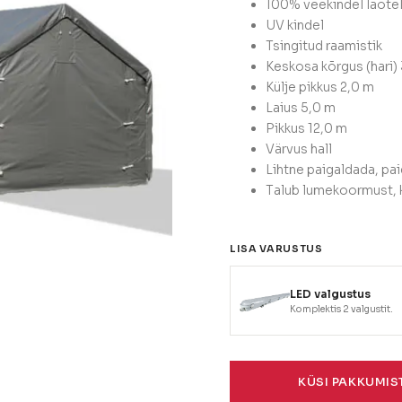
100% veekindel laote
UV kindel
Tsingitud raamistik
Keskosa kõrgus (hari)
Külje pikkus 2,0 m
Laius 5,0 m
Pikkus 12,0 m
Värvus hall
Lihtne paigaldada, pa
Talub lumekoormust, 
SAADA PÄRING
LISA VARUSTUS
LED valgustus
Komplektis 2 valgustit.
KÜSI PAKKUMIS