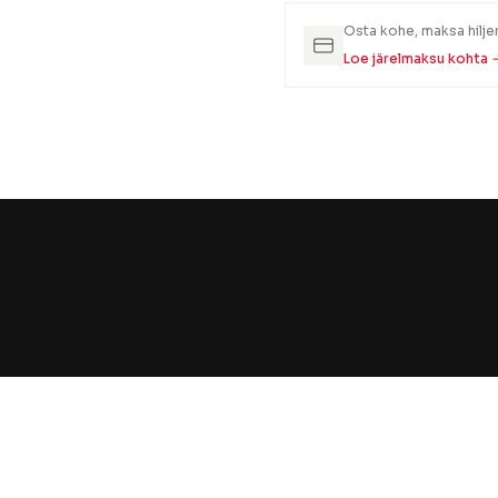
Osta kohe, maksa hilj
Loe järelmaksu kohta 