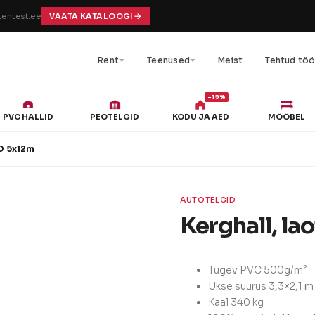
entest.ee
VAATA KATALOOGI
Rent
Teenused
Meist
Tehtud tö
-15%
PVC HALLID
PEOTELGID
KODU JA AED
MÖÖBEL
RO 5x12m
AUTOTELGID
Kerghall, l
Tugev PVC 500g/m²
Ukse suurus 3,3×2,1 m
Kaal 340 kg